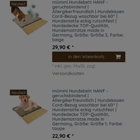
mümmi Hundebett HANF -
Neuheit
geruchsbindend |
Allergikerfreundlich | Hundekissen
Cord-Bezug waschbar bei 60° |
Hundematte eckig rutschfest |
Hundedecke TOP-Qualität,
Hundematratze made in
Germany
, Größe: Größe 2
, Farbe:
beige
29,90 € *
In den Warenkorb
*
inkl. ges. MwSt.
zzgl.
Versandkosten
mümmi Hundebett HANF -
Neuheit
geruchsbindend |
Allergikerfreundlich | Hundekissen
Cord-Bezug waschbar bei 60° |
Hundematte eckig rutschfest |
Hundedecke TOP-Qualität,
Hundematratze made in
Germany
, Größe: Größe 1
, Farbe:
taupe
22,90 € *