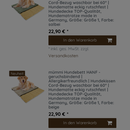
Cord-Bezug waschbar bei 60° |
Hundematte eckig rutschfest |
Hundedecke TOP-Qualität,
Hundematratze made in
Germany
, Größe: Größe 1
, Farbe:
salbei
22,90 € *
In den Warenkorb
*
inkl. ges. MwSt.
zzgl.
Versandkosten
mümmi Hundebett HANF -
Neuheit
geruchsbindend |
Allergikerfreundlich | Hundekissen
Cord-Bezug waschbar bei 60° |
Hundematte eckig rutschfest |
Hundedecke TOP-Qualität,
Hundematratze made in
Germany
, Größe: Größe 1
, Farbe:
beige
22,90 € *
In den Warenkorb