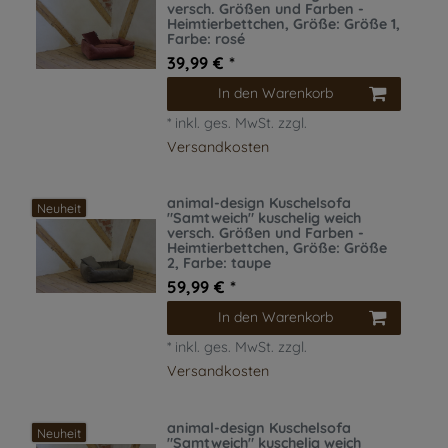
versch. Größen und Farben -
Heimtierbettchen
, Größe: Größe 1
,
Farbe: rosé
39,99 € *
In den Warenkorb
*
inkl. ges. MwSt.
zzgl.
Versandkosten
animal-design Kuschelsofa
Neuheit
"Samtweich" kuschelig weich
versch. Größen und Farben -
Heimtierbettchen
, Größe: Größe
2
, Farbe: taupe
59,99 € *
In den Warenkorb
*
inkl. ges. MwSt.
zzgl.
Versandkosten
animal-design Kuschelsofa
Neuheit
"Samtweich" kuschelig weich