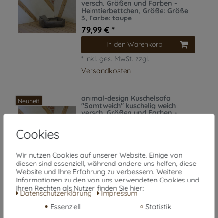
versch. Größen und Farben -
Heimtierbettchen
, Größe: Größe
3
, Farbe: taupe
79,99 € *
In den Warenkorb
*
inkl. ges. MwSt.
zzgl.
Versandkosten
animal-design Kuschelsofa
Neuheit
"Samtweich" kuschelig weich
versch. Größen und Farben -
Heimtierbettchen
, Größe: Größe
2
, Farbe: rosé
Cookies
59,99 € *
In den Warenkorb
Wir nutzen Cookies auf unserer Website. Einige von
diesen sind essenziell, während andere uns helfen, diese
*
inkl. ges. MwSt.
zzgl.
Website und Ihre Erfahrung zu verbessern. Weitere
Versandkosten
Informationen zu den von uns verwendeten Cookies und
Ihren Rechten als Nutzer finden Sie hier:
Daten­schutz­erklärung
Impressum
Essenziell
Statistik
animal-design Kuschelsofa
Neuheit
"Samtweich" kuschelig weich