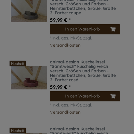
versch. Größen und Farben -
Heimtierbettchen
, Größe: Größe
2
, Farbe: taupe
59,99 € *
In den Warenkorb
*
inkl. ges. MwSt.
zzgl.
Versandkosten
animal-design Kuschelinsel
Neuheit
"Samtweich" kuschelig weich
versch. Größen und Farben -
Heimtierbettchen
, Größe: Größe
2
, Farbe: rosé
59,99 € *
In den Warenkorb
*
inkl. ges. MwSt.
zzgl.
Versandkosten
animal-design Kuschelinsel
Neuheit
"Samtweich" kuschelig weich