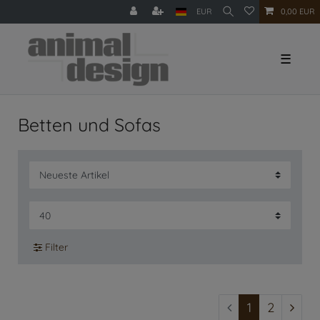
EUR
0,00 EUR
☰
Betten und Sofas
Filter
1
2