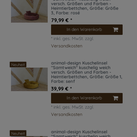
versch. Größen und Farben -
Heimtierbettchen
, Größe: Größe
3
, Farbe: rosé
79,99 € *
In den Warenkorb
*
inkl. ges. MwSt.
zzgl.
Versandkosten
animal-design Kuschelinsel
Neuheit
"Samtweich" kuschelig weich
versch. Größen und Farben -
Heimtierbettchen
, Größe: Größe 1
,
Farbe: senf
39,99 € *
In den Warenkorb
*
inkl. ges. MwSt.
zzgl.
Versandkosten
animal-design Kuschelinsel
Neuheit
"Samtweich" kuschelig weich