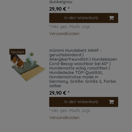
dunkelgrau
29,90 € *
In den Warenkorb
*
inkl. ges. MwSt.
zzgl.
Versandkosten
mümmi Hundebett HANF -
Neuheit
geruchsbindend |
Allergikerfreundlich | Hundekissen
Cord-Bezug waschbar bei 60° |
Hundematte eckig rutschfest |
Hundedecke TOP-Qualität,
Hundematratze made in
Germany
, Größe: Größe 2
, Farbe:
salbei
29,90 € *
In den Warenkorb
*
inkl. ges. MwSt.
zzgl.
Versandkosten