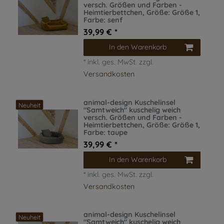
versch. Größen und Farben -
Heimtierbettchen
, Größe: Größe 1
,
Farbe: senf
39,99 € *
In den Warenkorb
*
inkl. ges. MwSt.
zzgl.
Versandkosten
animal-design Kuschelinsel
Neuheit
"Samtweich" kuschelig weich
versch. Größen und Farben -
Heimtierbettchen
, Größe: Größe 1
,
Farbe: taupe
39,99 € *
In den Warenkorb
*
inkl. ges. MwSt.
zzgl.
Versandkosten
animal-design Kuschelinsel
Neuheit
"Samtweich" kuschelig weich