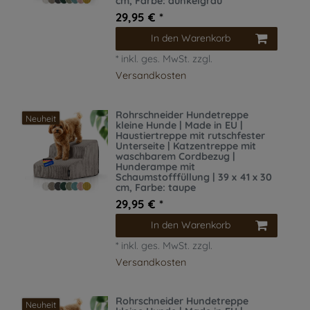
cm
, Farbe: dunkelgrau
29,95 € *
In den Warenkorb
*
inkl. ges. MwSt.
zzgl.
Versandkosten
Rohrschneider Hundetreppe
Neuheit
kleine Hunde | Made in EU |
Haustiertreppe mit rutschfester
Unterseite | Katzentreppe mit
waschbarem Cordbezug |
Hunderampe mit
Schaumstofffüllung | 39 x 41 x 30
cm
, Farbe: taupe
29,95 € *
In den Warenkorb
*
inkl. ges. MwSt.
zzgl.
Versandkosten
Rohrschneider Hundetreppe
Neuheit