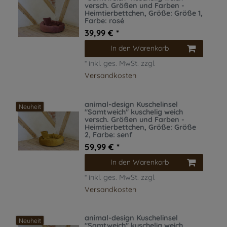
versch. Größen und Farben -
Heimtierbettchen
, Größe: Größe 1
,
Farbe: rosé
39,99 € *
In den Warenkorb
*
inkl. ges. MwSt.
zzgl.
Versandkosten
animal-design Kuschelinsel
Neuheit
"Samtweich" kuschelig weich
versch. Größen und Farben -
Heimtierbettchen
, Größe: Größe
2
, Farbe: senf
59,99 € *
In den Warenkorb
*
inkl. ges. MwSt.
zzgl.
Versandkosten
animal-design Kuschelinsel
Neuheit
"Samtweich" kuschelig weich