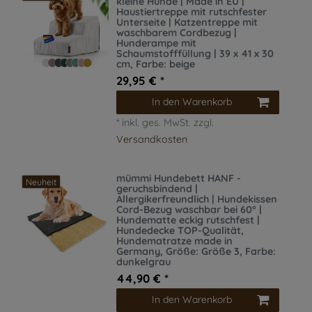
kleine Hunde | Made in EU |
Haustiertreppe mit rutschfester
Unterseite | Katzentreppe mit
waschbarem Cordbezug |
Hunderampe mit
Schaumstofffüllung | 39 x 41 x 30
cm
, Farbe: beige
29,95 € *
In den Warenkorb
*
inkl. ges. MwSt.
zzgl.
Versandkosten
mümmi Hundebett HANF -
Neuheit
geruchsbindend |
Allergikerfreundlich | Hundekissen
Cord-Bezug waschbar bei 60° |
Hundematte eckig rutschfest |
Hundedecke TOP-Qualität,
Hundematratze made in
Germany
, Größe: Größe 3
, Farbe:
dunkelgrau
44,90 € *
In den Warenkorb