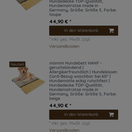
Hundedecke TOP-Qualität,
Hundematratze made in
Germany
, Größe: Größe 3
, Farbe:
taupe
44,90 € *
In den Warenkorb
*
inkl. ges. MwSt.
zzgl.
Versandkosten
mümmi Hundebett HANF -
Neuheit
geruchsbindend |
Allergikerfreundlich | Hundekissen
Cord-Bezug waschbar bei 60° |
Hundematte eckig rutschfest |
Hundedecke TOP-Qualität,
Hundematratze made in
Germany
, Größe: Größe 3
, Farbe:
beige
44,90 € *
In den Warenkorb
*
inkl. ges. MwSt.
zzgl.
Versandkosten