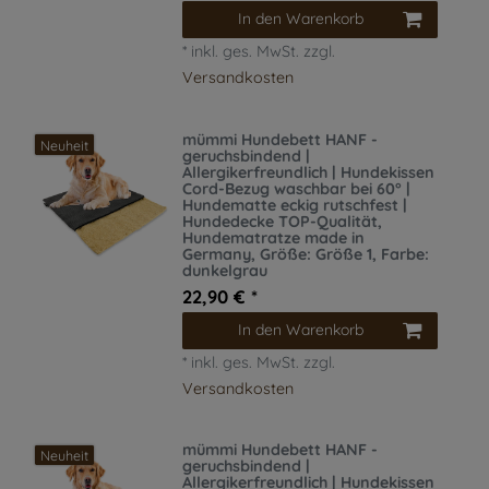
In den Warenkorb
*
inkl. ges. MwSt.
zzgl.
Versandkosten
mümmi Hundebett HANF -
Neuheit
geruchsbindend |
Allergikerfreundlich | Hundekissen
Cord-Bezug waschbar bei 60° |
Hundematte eckig rutschfest |
Hundedecke TOP-Qualität,
Hundematratze made in
Germany
, Größe: Größe 1
, Farbe:
dunkelgrau
22,90 € *
In den Warenkorb
*
inkl. ges. MwSt.
zzgl.
Versandkosten
mümmi Hundebett HANF -
Neuheit
geruchsbindend |
Allergikerfreundlich | Hundekissen