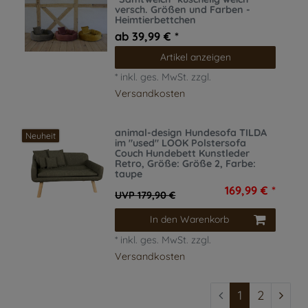
versch. Größen und Farben -
Heimtierbettchen
ab 39,99 € *
Artikel anzeigen
*
inkl. ges. MwSt.
zzgl.
Versandkosten
animal-design Hundesofa TILDA
Neuheit
im "used" LOOK Polstersofa
Couch Hundebett Kunstleder
Retro
, Größe: Größe 2
, Farbe:
taupe
169,99 € *
UVP 179,90 €
In den Warenkorb
*
inkl. ges. MwSt.
zzgl.
Versandkosten
1
2