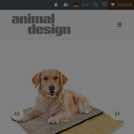
EUR
0,00 EUR
☰