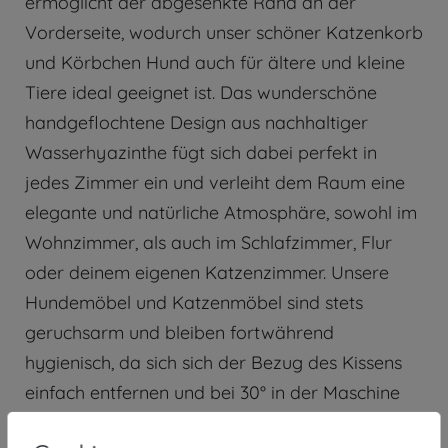
ermöglicht der abgesenkte Rand an der
Vorderseite, wodurch unser schöner Katzenkorb
und Körbchen Hund auch für ältere und kleine
Tiere ideal geeignet ist. Das wunderschöne
handgeflochtene Design aus nachhaltiger
Wasserhyazinthe fügt sich dabei perfekt in
jedes Zimmer ein und verleiht dem Raum eine
elegante und natürliche Atmosphäre, sowohl im
Wohnzimmer, als auch im Schlafzimmer, Flur
oder deinem eigenen Katzenzimmer. Unsere
Hundemöbel und Katzenmöbel sind stets
geruchsarm und bleiben fortwährend
hygienisch, da sich sich der Bezug des Kissens
einfach entfernen und bei 30° in der Maschine
waschen lässt.