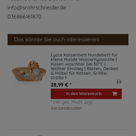
info@srohrschneider.de
036866161870
Das könnte Sie auch interessieren!
Lycce Katzenbett Hundebett für
kleine Hunde Wasserhyazinthe |
Kissen waschbar bei 30°C |
leichter Einstieg | Betten, Decken
& Möbel für Katzen
, Größe:
Größe 1
28,99 € *
In den Warenkorb
*
inkl. ges. MwSt.
zzgl.
Versandkosten