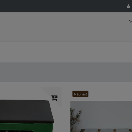
W
Neuheit