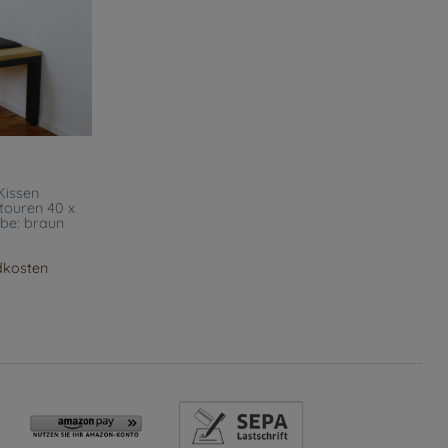
-Kissen
touren 40 x
rbe: braun
dkosten