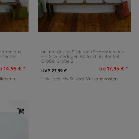
matten aus
animal-design Sitzkissen Sitzmatten aus
z 4er Set
,
Filz Sitzunterlagen Kälteschutz 4er Set
,
Größe: Größe 2
b 14,95 € *
ab 17,95 € *
UVP 27,99 €
dkosten
*
inkl. ges. MwSt.
zzgl.
Versandkosten