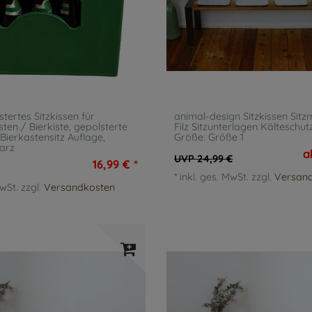
tertes Sitzkissen für
animal-design Sitzkissen Sitz
ten / Bierkiste, gepolsterte
Filz Sitzunterlagen Kälteschut
 Bierkastensitz Auflage
,
Größe: Größe 1
arz
a
UVP 24,99 €
16,99 € *
*
inkl. ges. MwSt.
zzgl.
Versan
MwSt.
zzgl.
Versandkosten