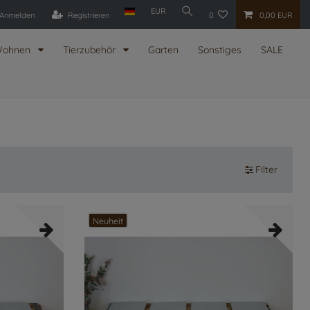
EUR
Anmelden
Registrieren
0
0,00 EUR
ohnen
Tierzubehör
Garten
Sonstiges
SALE
Filter
Neuheit