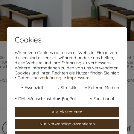
Cookies
Wir nutzen Cookies auf unserer Website. Einige von
diesen sind essenziell, während andere uns helfen,
Sitz-Polster Stuhl-Kissen
Sitz-Kissen Sitz-Polster Stuhl
 100.000 Scheuertouren 40 x
Kunst-Leder 100.000 Scheuer
diese Website und Ihre Erfahrung zu verbessern.
ersch. Farben
, Farbe: schwarz
33 x 2 cm versch. Farben
, Fa
Weitere Informationen zu den von uns verwendeten
Cookies und Ihren Rechten als Nutzer finden Sie hier:
16,95 € *
Daten­schutz­erklärung
Impressum
MwSt.
zzgl.
Versandkosten
*
inkl. ges. MwSt.
zzgl.
Versan
Essenziell
Statistik
Externe Medien
DHL Wunschzustellung
PayPal
Funktional
Alle akzeptieren
Nur Notwendige akzeptieren