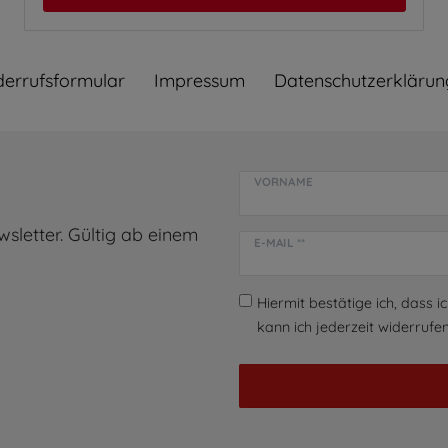
errufs­formular
Impressum
Daten­schutz­erklärun
VORNAME
sletter. Gültig ab einem
E-MAIL **
Hiermit bestätige ich, dass i
kann ich jederzeit widerrufen.