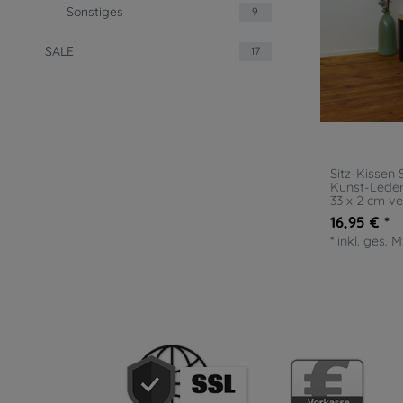
Sonstiges
9
SALE
17
Sitz-Kissen 
Kunst-Leder
33 x 2 cm v
16,95 € *
*
inkl. ges. 