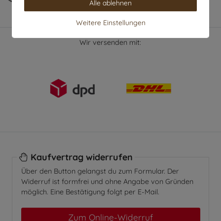
Alle ablehnen
Weitere Einstellungen
Wir versenden mit:
Kaufvertrag widerrufen
Über den Button gelangst du zum Formular. Der
Widerruf ist formfrei und ohne Angabe von Gründen
möglich. Eine Bestätigung folgt per E-Mail.
Zum Online-Widerruf