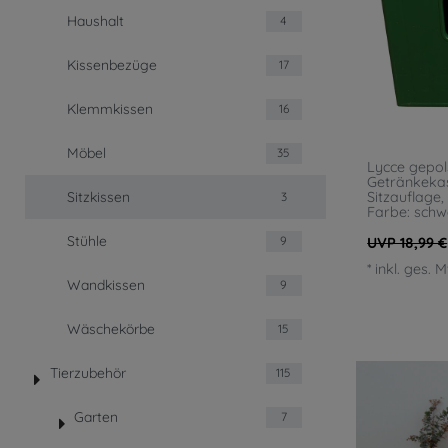
Haushalt
4
Kissenbezüge
17
Klemmkissen
16
Möbel
35
Lycce gepols
Getränkekas
Sitzkissen
Sitzauflage,
3
Farbe: schw
Stühle
UVP 18,99 €
9
*
inkl. ges. 
Wandkissen
9
Wäschekörbe
15
Tierzubehör
115
Garten
7