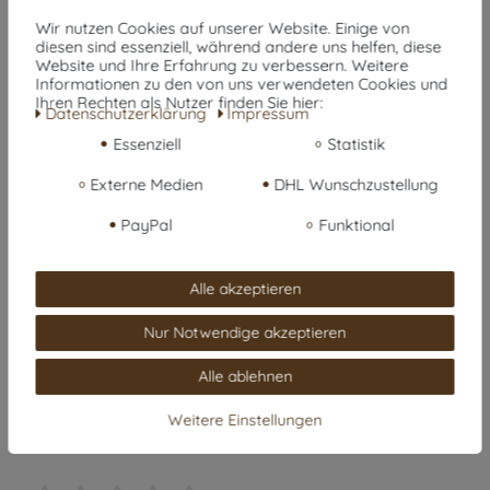
Wir nutzen Cookies auf unserer Website. Einige von
diesen sind essenziell, während andere uns helfen, diese
Website und Ihre Erfahrung zu verbessern. Weitere
Gr. 1: ca. B 53 x T 40 x H 14 cm
Informationen zu den von uns verwendeten Cookies und
Gr. 2: ca. B 72 x T 56 x H 17 cm
Ihren Rechten als Nutzer finden Sie hier:
Daten­schutz­erklärung
Impressum
Essenziell
Statistik
Kundenrezensionen
(0)
Externe Medien
DHL Wunschzustellung
PayPal
Funktional
5
0
Alle akzeptieren
4
0
Nur Notwendige akzeptieren
3
0
2
0
Alle ablehnen
1
0
Weitere Einstellungen