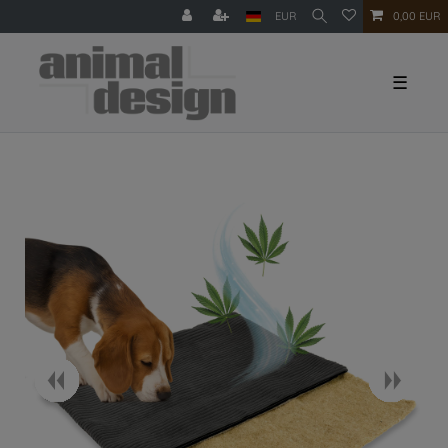
EUR
0,00 EUR
☰