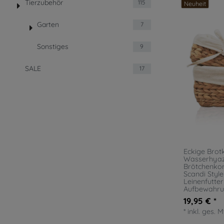
Tierzubehör
115
Neuheit
Garten
7
Sonstiges
9
SALE
17
Eckige Brot
Wasserhyazi
Brötchenkor
Scandi Style
Leinenfutte
Aufbewahrun
19,95 € *
*
inkl. ges. 