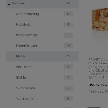
Wohnen
142
Aufbewahrung
34
Haushalt
4
Kissenbezüge
17
Klemmkissen
16
Möbel
35
FRIHET Auf
aus Wasserh
Sitzkissen
geeignet a
3
und Obstkor
Esszimmer,
Stühle
Größe: 1 Stü
9
UVP 12,99 €
Wandkissen
9
*
inkl. ges. 
Wäschekörbe
15