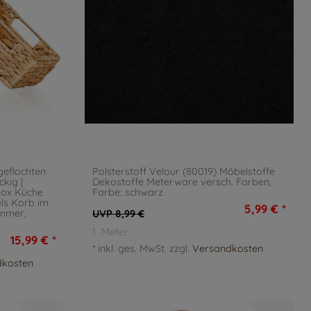
eflochten
Polsterstoff Velour (80019) Möbelstoffe
kig |
Dekostoffe Meterware versch. Farben
,
box Küche
Farbe: schwarz
ls Korb im
5,99 € *
immer
,
UVP 8,99 €
1
Meter
15,99 € *
*
inkl. ges. MwSt.
zzgl.
Versandkosten
dkosten