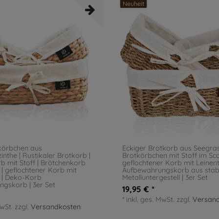
Neuheit
körbchen aus
Eckiger Brotkorb aus Seegras
nthe | Rustikaler Brotkorb |
Brotkörbchen mit Stoff im Sca
b mit Stoff | Brötchenkorb
geflochtener Korb mit Leinent
 | geflochtener Korb mit
Aufbewahrungskorb aus stab
r | Deko-Korb
Metalluntergestell | 3er Set
gskorb | 3er Set
19,95 € *
*
inkl. ges. MwSt.
zzgl.
Versan
MwSt.
zzgl.
Versandkosten