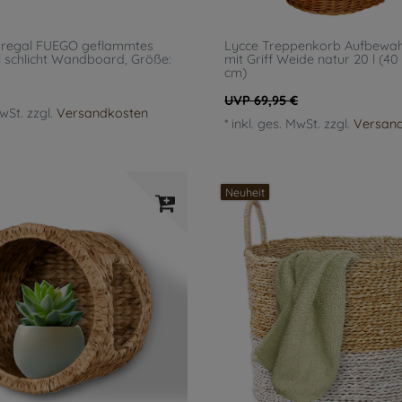
regal FUEGO geflammtes
Lycce Treppenkorb Aufbewa
al schlicht Wandboard
, Größe:
mit Griff Weide natur 20 l (40
cm)
UVP 69,95 €
MwSt.
zzgl.
Versandkosten
*
inkl. ges. MwSt.
zzgl.
Versan
Neuheit