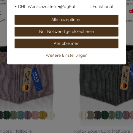
rsch. Farben
, Farbe: türkis
Regal in versch. Farben
, Farb
DHL Wunschzustellung
PayPal
Funktional
ab 23,50 € *
a
€
UVP 24,95 €
Alle akzeptieren
MwSt.
zzgl.
Versandkosten
*
inkl. ges. MwSt.
zzgl.
Versan
Nur Notwendige akzeptieren
Alle ablehnen
Weitere Einstellungen
 Cord | faltbare
Kallax Boxen Cord | faltbare