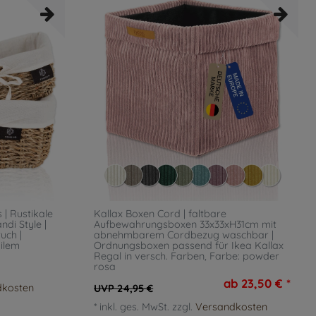
 | Rustikale
Kallax Boxen Cord | faltbare
ndi Style |
Aufbewahrungsboxen 33x33xH31cm mit
uch |
abnehmbarem Cordbezug waschbar |
ilem
Ordnungsboxen passend für Ikea Kallax
Regal in versch. Farben
, Farbe: powder
rosa
ab 23,50 € *
dkosten
UVP 24,95 €
*
inkl. ges. MwSt.
zzgl.
Versandkosten