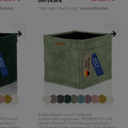
UVP 24,95 €
dkosten
*
inkl. ges. MwSt.
zzgl.
Versandkosten
Kallax Boxen Cord | faltbare
H31cm mit
Aufbewahrungsboxen 33x33xH31cm mit
schbar |
abnehmbarem Cordbezug waschbar |
kea Kallax
Ordnungsboxen passend für Ikea Kallax