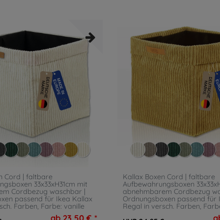
 Cord | faltbare
Kallax Boxen Cord | faltbare
ngsboxen 33x33xH31cm mit
Aufbewahrungsboxen 33x33x
m Cordbezug waschbar |
abnehmbarem Cordbezug wa
en passend für Ikea Kallax
Ordnungsboxen passend für I
rsch. Farben
, Farbe: vanille
Regal in versch. Farben
, Farb
ab 23,50 € *
a