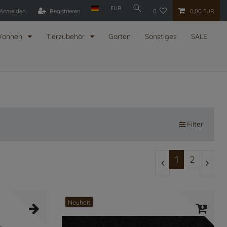
EUR
Anmelden
Registrieren
0
0,00 EUR
ohnen
Tierzubehör
Garten
Sonstiges
SALE
Filter
1
2
Neuheit