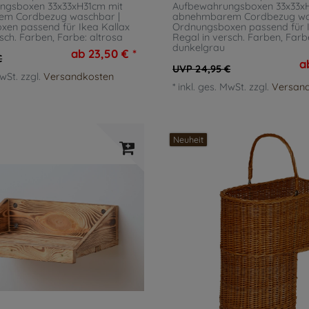
ngsboxen 33x33xH31cm mit
Aufbewahrungsboxen 33x33x
m Cordbezug waschbar |
abnehmbarem Cordbezug wa
en passend für Ikea Kallax
Ordnungsboxen passend für I
rsch. Farben
, Farbe: altrosa
Regal in versch. Farben
, Farb
dunkelgrau
ab 23,50 € *
€
a
UVP 24,95 €
MwSt.
zzgl.
Versandkosten
*
inkl. ges. MwSt.
zzgl.
Versan
Neuheit