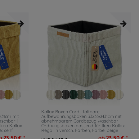
Kallax Boxen Cord | faltbare
H31cm mit
Aufbewahrungsboxen 33x33xH31cm mit
schbar |
abnehmbarem Cordbezug waschbar |
kea Kallax
Ordnungsboxen passend für Ikea Kallax
e: senf
Regal in versch. Farben
, Farbe: beige
b 23,50 € *
ab 23,50 € *