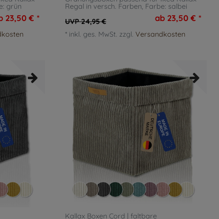
e: grün
Regal in versch. Farben
, Farbe: salbei
b 23,50 € *
ab 23,50 € *
UVP 24,95 €
dkosten
*
inkl. ges. MwSt.
zzgl.
Versandkosten
Kallax Boxen Cord | faltbare