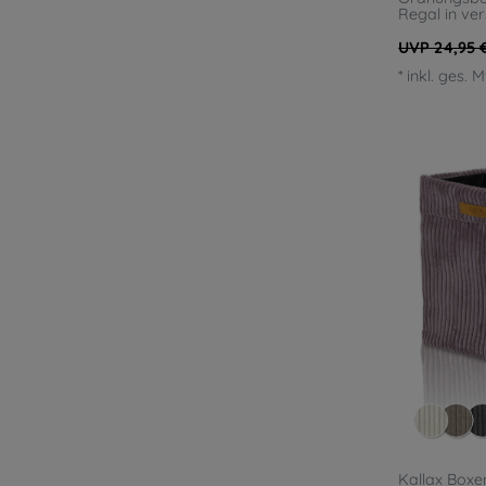
Regal in ve
UVP 24,95 
*
inkl. ges. 
Kallax Boxen