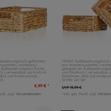
bewahrungskorb geflochten
FRIHET Aufbewahrungskorb g
yazinthe | rechteckig |
aus Wasserhyazinthe | rechtec
ls Aufbewahrungsbox Küche
geeignet als Aufbewahrungs
b | verwendbar als Korb im
und Obstkorb | verwendbar a
 Bad und Kinderzimmer
,
Esszimmer, Bad und Kinderz
ck
Größe: 2er Set
8,99 € *
UVP 19,99 €
MwSt.
zzgl.
Versandkosten
*
inkl. ges. MwSt.
zzgl.
Versan