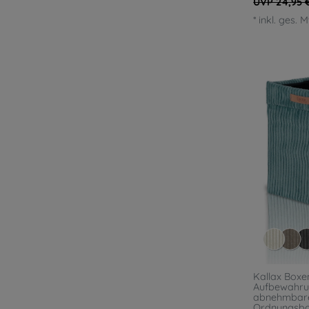
UVP 24,95 
*
inkl. ges. 
Kallax Boxen
Aufbewahru
abnehmbare
Ordnungsbox