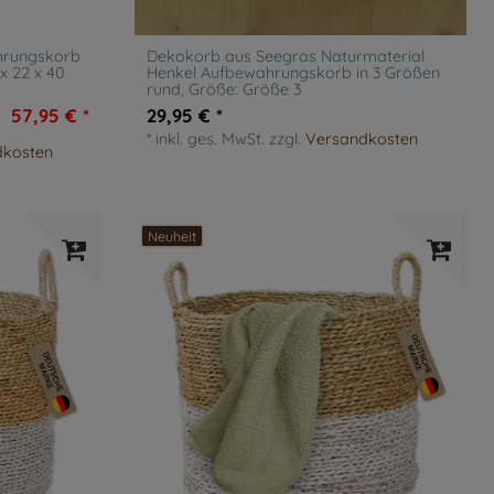
hrungskorb
Dekokorb aus Seegras Naturmaterial
 x 22 x 40
Henkel Aufbewahrungskorb in 3 Größen
rund
, Größe: Größe 3
57,95 € *
29,95 € *
*
inkl. ges. MwSt.
zzgl.
Versandkosten
dkosten
Neuheit