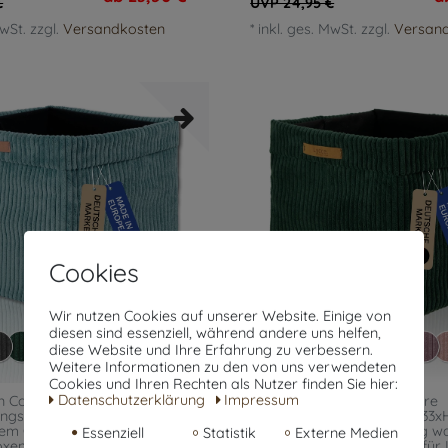
€
UVP 24,95 €
MwSt.
zzgl.
Versandkosten
*
inkl. ges. MwSt.
zzgl.
Versan
Cookies
Wir nutzen Cookies auf unserer Website. Einige von
diesen sind essenziell, während andere uns helfen,
diese Website und Ihre Erfahrung zu verbessern.
Weitere Informationen zu den von uns verwendeten
Cookies und Ihren Rechten als Nutzer finden Sie hier:
Daten­schutz­erklärung
Impressum
 Cord | faltbare
Kallax Boxen Cord | faltbare
ngsboxen 33x33xH31cm mit
Aufbewahrungsboxen 33x33x
m Cordbezug waschbar |
abnehmbarem Cordbezug wa
Essenziell
Statistik
Externe Medien
en passend für Ikea Kallax
Ordnungsboxen passend für I