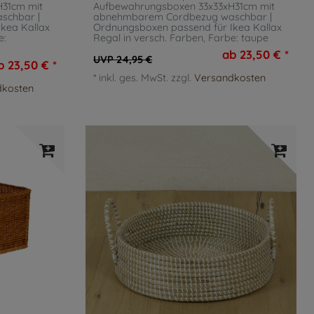
H31cm mit
Aufbewahrungsboxen 33x33xH31cm mit
schbar |
abnehmbarem Cordbezug waschbar |
kea Kallax
Ordnungsboxen passend für Ikea Kallax
e:
Regal in versch. Farben
, Farbe: taupe
ab 23,50 € *
UVP 24,95 €
b 23,50 € *
*
inkl. ges. MwSt.
zzgl.
Versandkosten
dkosten