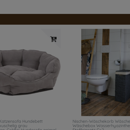
Katzensofa Hundebett
Nischen-Wäschekorb Wäsch
kuschelig grau
Wäschebox Wasserhyazinthe