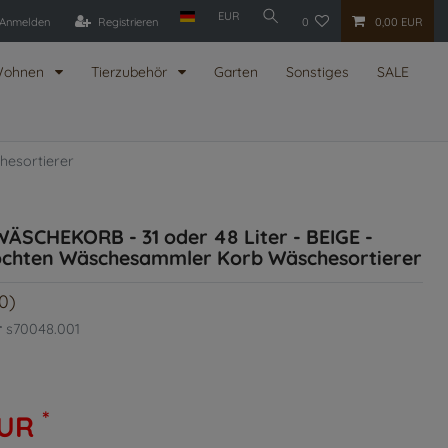
EUR
Anmelden
Registrieren
0
0,00 EUR
ohnen
Tierzubehör
Garten
Sonstiges
SALE
hesortierer
ÄSCHEKORB - 31 oder 48 Liter - BEIGE -
lochten Wäschesammler Korb Wäschesortierer
0)
r
s70048.001
*
EUR