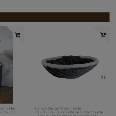
esammler
animal-design Wandmulde
 grau mit
KUSCHELNEST Wandliege Katzenmulde