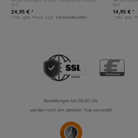
versch.Größen
, Größe: Hundesofa animal
versch.Grö
Gr.3
Gr.1
24,95 € *
14,95 € *
*
inkl. ges. MwSt.
zzgl.
Versandkosten
*
inkl. ges. 
Bestellungen bis 08.00 Uhr
werden noch am gleichen Tag versandt!