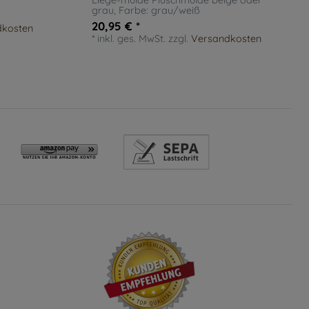
Liege-mulde Plüschmulde beige oder
grau
, Farbe: grau/weiß
20,95 € *
dkosten
*
inkl. ges. MwSt.
zzgl.
Versandkosten