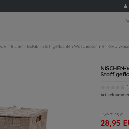
W
r 48 Liter - BEIGE - Stoff geflochten Wäschesammler Korb Wäsc
NISCHEN-W
Stoff gef
(
Artikelnumme
UVP 31,95 €
28,95 