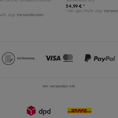
ßen
, Größe: Hundesofa animal
Stoffeinsatz Gr.2
54,99 € *
*
inkl. ges. MwSt.
zzgl.
Versan
MwSt.
zzgl.
Versandkosten
Wir versenden mit: