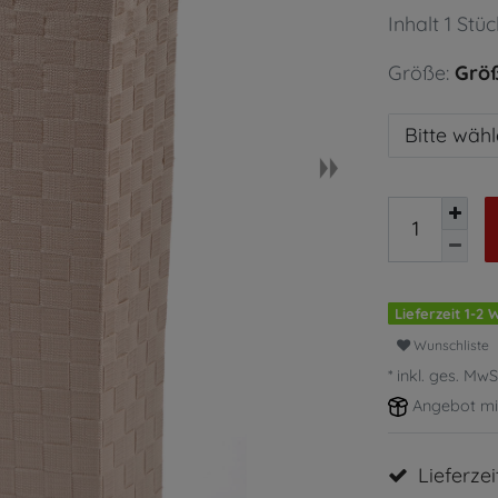
Inhalt
1
Stüc
Größe:
Größ
Bitte wäh
Lieferzeit 1-2
Wunschliste
* inkl. ges. MwS
Angebot mi
Lieferze