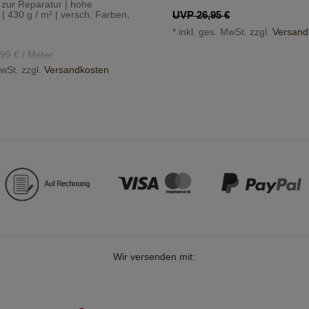
 zur Reparatur | hohe
 | 430 g / m² | versch. Farben
,
UVP 26,95 €
e
*
inkl. ges. MwSt.
zzgl.
Versand
,99 € / Meter
MwSt.
zzgl.
Versandkosten
Wir versenden mit: