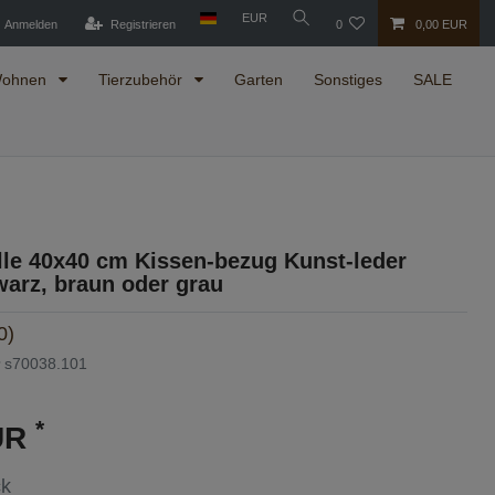
EUR
Anmelden
Registrieren
0
0,00 EUR
ohnen
Tierzubehör
Garten
Sonstiges
SALE
lle 40x40 cm Kissen-bezug Kunst-leder
warz, braun oder grau
0)
r
s70038.101
*
UR
ck