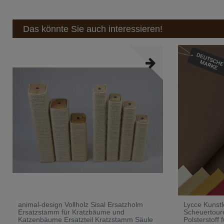
Das könnte Sie auch interessieren!
animal-design Vollholz Sisal Ersatzholm
Lycce Kunstl
Ersatzstamm für Kratzbäume und
Scheuertoure
Katzenbäume Ersatzteil Kratzstamm Säule
Polsterstoff 