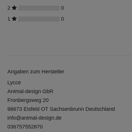
0
2
0
1
Angaben zum Hersteller
Lycce
Animal-design GbR
Fronbergsweg
20
98673
Eisfeld OT Sachsenbrunn
Deutschland
info@animal-design.de
036757552870