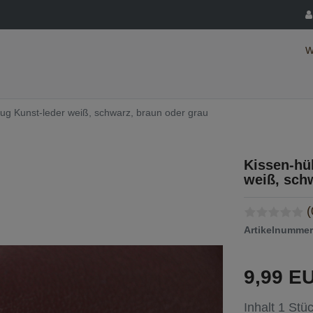
W
ug Kunst-leder weiß, schwarz, braun oder grau
Kissen-hü
weiß, sch
(
Artikelnumme
9,99 E
Inhalt
1
Stü