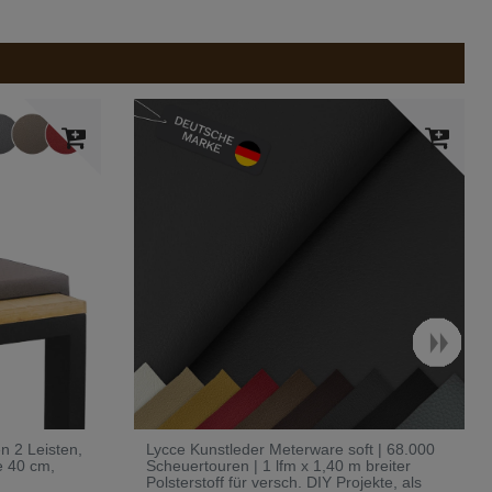
n 2 Leisten,
Lycce Kunstleder Meterware soft | 68.000
fe 40 cm
,
Scheuertouren | 1 lfm x 1,40 m breiter
Polsterstoff für versch. DIY Projekte, als