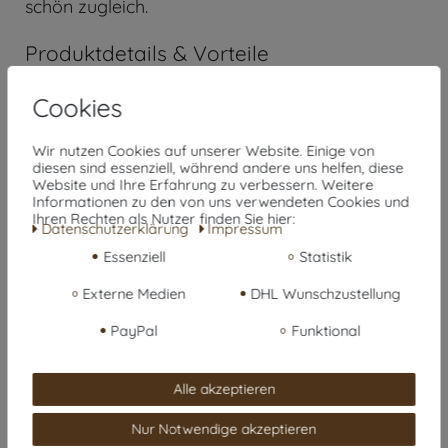
schön zugleich.
Produktdetails & Vorteile
33 × 33 × 31 cm – passgenau für Ikea
Maße:
Cookies
Kallax
Hochwertiger Cordstoff mit
Wir nutzen Cookies auf unserer Website. Einige von
Material:
diesen sind essenziell, während andere uns helfen, diese
weicher Haptik
Website und Ihre Erfahrung zu verbessern. Weitere
Informationen zu den von uns verwendeten Cookies und
4 Stück im praktischen Vorratspack
Set:
Ihren Rechten als Nutzer finden Sie hier:
Daten­schutz­erklärung
Impressum
Abnehmbar & waschbar bei 30 °C
Bezug:
Essenziell
Statistik
(Schonwaschgang)
Externe Medien
DHL Wunschzustellung
Stabiler, herausnehmbarer
Konstruktion:
PayPal
Funktional
Boden für festen Stand
Platzsparend zusammenklappbar
Faltbar:
Alle akzeptieren
bei Nichtgebrauch
Stilvolle Cord-Optik in modernen
Design:
Nur Notwendige akzeptieren