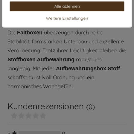
Farben
Alle ablehnen
Ideal für Kleidung, Spielzeug,
Verwendung:
Weitere Einstellungen
Bücher oder Deko
Die
überzeugen durch hohe
Faltboxen
Stabilität, formstarken Unterbau und exzellente
Verarbeitung. Trotz ihrer Leichtigkeit bleiben die
robust und
Stoffboxen Aufbewahrung
langlebig. Mit jeder
Aufbewahrungsbox Stoff
schaffst du stilvoll Ordnung und ein
harmonisches Wohngefühl.
Kundenrezensionen
(0)
5
0