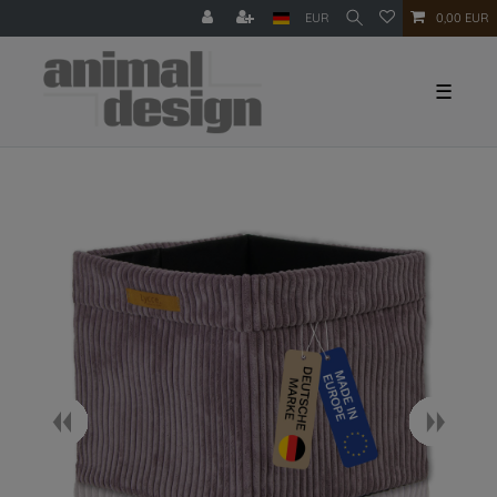
EUR
0,00 EUR
☰