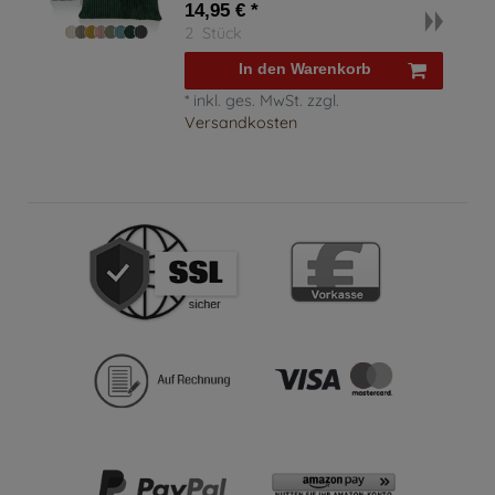
14,95 € *
2
Stück
In den Warenkorb
*
inkl. ges. MwSt.
zzgl.
Versandkosten