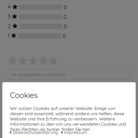
4
0
3
0
2
0
1
0
Cookies
Wir nutzen Cookies auf unserer Website. Einige von
diesen sind essenziell, während andere uns helfen, diese
Website und Ihre Erfahrung zu verbessern. Weitere
Informationen zu den von uns verwendeten Cookies und
Rezension senden
Ihren Rechten als Nutzer finden Sie hier:
Daten­schutz­erklärung
Impressum