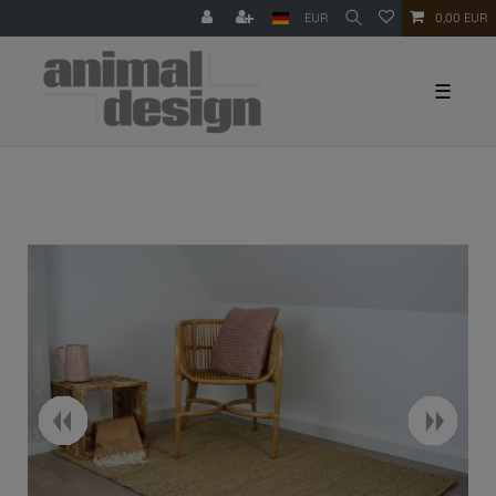
EUR
0,00 EUR
☰