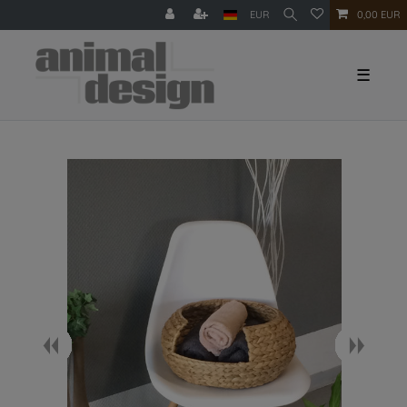
EUR
0,00 EUR
☰