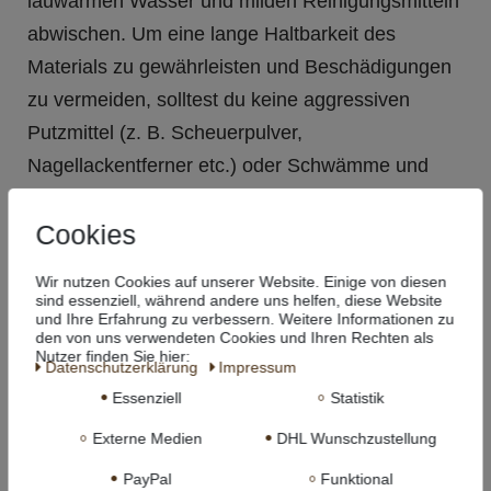
lauwarmen Wasser und milden Reinigungsmitteln
abwischen. Um eine lange Haltbarkeit des
Materials zu gewährleisten und Beschädigungen
zu vermeiden, solltest du keine aggressiven
Putzmittel (z. B. Scheuerpulver,
Nagellackentferner etc.) oder Schwämme und
Bürsten aus Draht verwenden. Nach dem
Cookies
Reinigen solltest du die Sitzbankauflagen einfach
trocknen lassen.
Wir nutzen Cookies auf unserer Website. Einige von diesen
sind essenziell, während andere uns helfen, diese Website
und Ihre Erfahrung zu verbessern. Weitere Informationen zu
Was ist der Unterschied zu Klemmkissen mit 2
den von uns verwendeten Cookies und Ihren Rechten als
Nutzer finden Sie hier:
Leisten?
Daten­schutz­erklärung
Impressum
Klemmkissen mit 2 Leisten passen auf Bänke, bei
Essenziell
Statistik
denen die angegebene "Klemmtiefe" der Tiefe der
Externe Medien
DHL Wunschzustellung
Bank entspricht. Du kannst sie daher nicht für
PayPal
Funktional