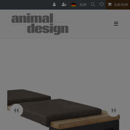
EUR
0,00 EUR
☰