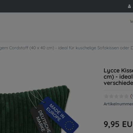
W
gem Cordstoff (40 x 40 cm) - ideal für kuschelige Sofakissen oder
Lycce Kis
cm) - idea
verschied
(
Artikelnumme
9,95 E