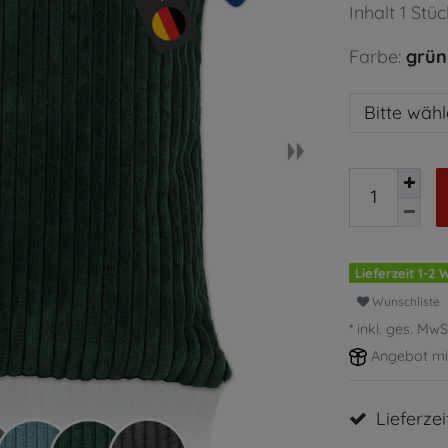
Inhalt
1
Stüc
Farbe:
grün
Bitte wäh
Lieferzeit 1-2
Wunschliste
* inkl. ges. MwS
Angebot mi
Lieferze