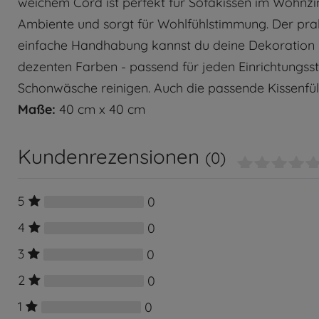
weichem Cord ist perfekt für Sofakissen im Wohnzim
Ambiente und sorgt für Wohlfühlstimmung. Der prak
einfache Handhabung kannst du deine Dekoration im
dezenten Farben - passend für jeden Einrichtungsst
Schonwäsche reinigen. Auch die passende Kissenfüll
Maße:
40 cm x 40 cm
Kundenrezensionen
(0)
5
0
4
0
3
0
2
0
1
0