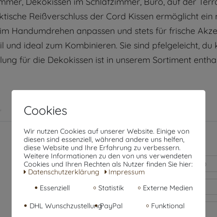
mer, Dekokissen im Schlafzimmer, Büro, auf der Terrass
tische Reißverschluss der Cord Kissen ermöglicht ein
 Handumdrehen anpassen und stets für frische Akzente
il und ideal zum Kombinieren. Sie sind pfelgeleicht, d
ung für die Dekokissen ist in unserem Sortiment enthal
Cookies
Wir nutzen Cookies auf unserer Website. Einige von
diesen sind essenziell, während andere uns helfen,
diese Website und Ihre Erfahrung zu verbessern.
Weitere Informationen zu den von uns verwendeten
Cookies und Ihren Rechten als Nutzer finden Sie hier:
Daten­schutz­erklärung
Impressum
Essenziell
Statistik
Externe Medien
DHL Wunschzustellung
PayPal
Funktional