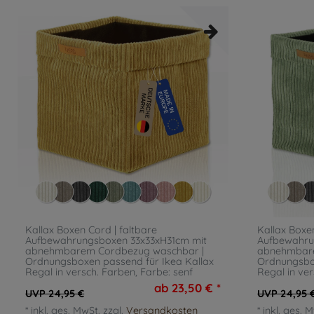
Kallax Boxen Cord | faltbare
Kallax Boxen
Aufbewahrungsboxen 33x33xH31cm mit
Aufbewahru
abnehmbarem Cordbezug waschbar |
abnehmbare
Ordnungsboxen passend für Ikea Kallax
Ordnungsbox
Regal in versch. Farben
, Farbe: senf
Regal in ve
ab 23,50 € *
UVP 24,95 €
UVP 24,95 
*
inkl. ges. MwSt.
zzgl.
Versandkosten
*
inkl. ges. 