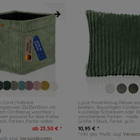
 Cord | faltbare
Lycce Kissenbezug Deluxe au
ngsboxen 33x33xH31cm mit
breitem, flauschigem Cordstoff
m Cordbezug waschbar |
kuschelige Sofakissen oder D
en passend für Ikea Kallax
verschiedene Farben - made 
rsch. Farben
, Farbe: salbei
Größe: 1 Stück
, Farbe: grün
ab 23,50 € *
10,95 € *
€
*
inkl. ges. MwSt.
zzgl.
Versan
MwSt.
zzgl.
Versandkosten