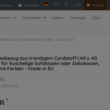
EUR
Anmelden
Registrieren
0
0,00 EUR
ohnen
Tierzubehör
Garten
Sonstiges
SALE
 Dekokissen, verschiedene Farben - made in EU
senbezug aus trendigem Cordstoff (40 x 40
l für kuschelige Sofakissen oder Dekokissen,
ene Farben - made in EU
0)
r
60227.104
*
UR