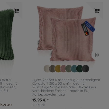
s extra
Lycce 2er Set Kissenbezug aus trendigem
 - ideal für
Cordstoff (50 x 50 cm) - ideal für
ekokissen,
kuschelige Sofakissen oder Dekokissen,
in EU
,
verschiedene Farben - made in EU
,
Farbe: powder rosa
15,95 € *
dkosten
2
Stück