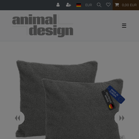
EUR
0,00 EUR
☰