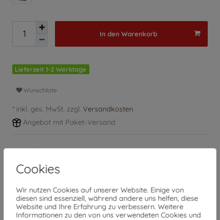
In den Warenkorb
Lieferzeit 1-2 Werktage
Wunschliste
* inkl. ges. MwSt. zzgl.
Versandkosten
Angebot mit Paket-Versand
Lieferzeit etwa 1 bis 3 Werktage
TOP Qualität
Cookies
30 Tage Rückgaberecht
Wir nutzen Cookies auf unserer Website. Einige von
diesen sind essenziell, während andere uns helfen, diese
Website und Ihre Erfahrung zu verbessern. Weitere
Informationen zu den von uns verwendeten Cookies und