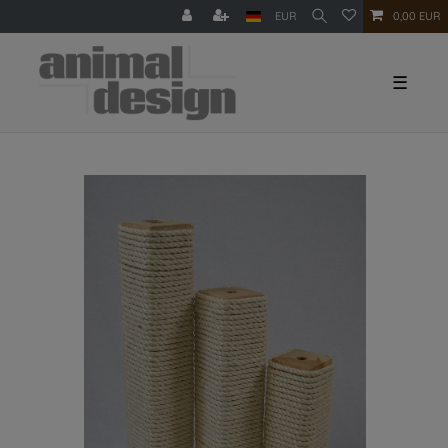
EUR
0,00 EUR
☰