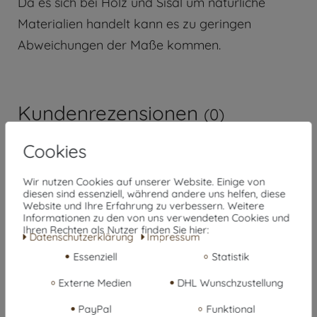
Da es sich bei Holz und Sisal um natürliche
Materialien handelt kann es zu geringen
Abweichungen der Maße kommen.
Kundenrezensionen
(0)
Cookies
5
0
Wir nutzen Cookies auf unserer Website. Einige von
diesen sind essenziell, während andere uns helfen, diese
4
0
Website und Ihre Erfahrung zu verbessern. Weitere
Informationen zu den von uns verwendeten Cookies und
3
0
Ihren Rechten als Nutzer finden Sie hier:
Daten­schutz­erklärung
Impressum
2
0
Essenziell
Statistik
1
0
Externe Medien
DHL Wunschzustellung
PayPal
Funktional