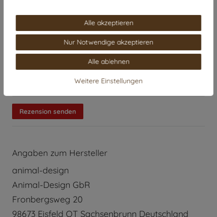
Alle akzeptieren
Nur Notwendige akzeptieren
Alle ablehnen
Weitere Einstellungen
Rezension senden
Angaben zum Hersteller
animal-design
Animal-Design GbR
Fronbergsweg
20
98673
Eisfeld OT Sachsenbrunn
Deutschland