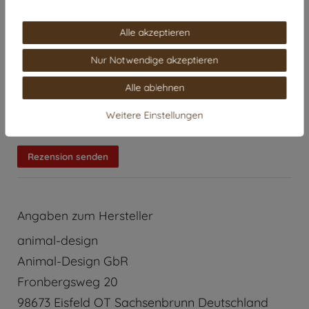
Alle akzeptieren
Nur Notwendige akzeptieren
Alle ablehnen
Weitere Einstellungen
Rezension senden
Angaben zum Hersteller
animal-design
Animal-Design GbR
Fronbergsweg
20
98673
Eisfeld OT Sachsenbrunn
Deutschland