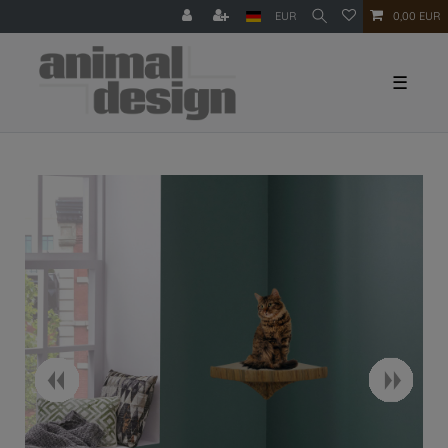
EUR
0,00 EUR
☰