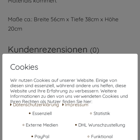
Materials kommen.
Maße ca.: Breite 56cm x Tiefe 38cm x Höhe
20cm
Kundenrezensionen
(0)
Cookies
5
0
Wir nutzen Cookies auf unserer Website. Einige von
diesen sind essenziell, während andere uns helfen, diese
4
0
Website und Ihre Erfahrung zu verbessern. Weitere
Informationen zu den von uns verwendeten Cookies und
3
0
Ihren Rechten als Nutzer finden Sie hier:
Daten­schutz­erklärung
Impressum
2
0
Essenziell
Statistik
1
0
Externe Medien
DHL Wunschzustellung
PayPal
Funktional