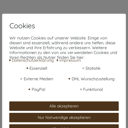
Cookies
Wir nutzen Cookies auf unserer Website. Einige von
diesen sind essenziell, während andere uns helfen, diese
Website und Ihre Erfahrung zu verbessern. Weitere
Informationen zu den von uns verwendeten Cookies und
Ihren Rechten als Nutzer finden Sie hier:
Daten­schutz­erklärung
Impressum
Essenziell
Statistik
Kaufvertrag widerrufen
Externe Medien
DHL Wunschzustellung
Über den Button gelangst du zum Formular. Der
Widerruf ist formfrei und ohne Angabe von Gründen
PayPal
Funktional
möglich. Eine Bestätigung folgt per E-Mail.
Alle akzeptieren
Zum Online-Widerruf
Nur Notwendige akzeptieren