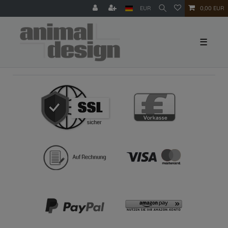
EUR
0,00 EUR
☰