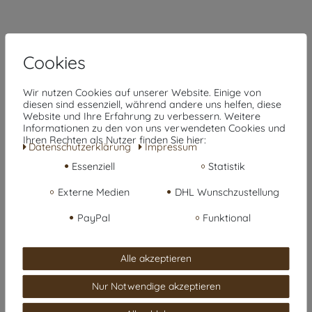
Cookies
Wir nutzen Cookies auf unserer Website. Einige von
diesen sind essenziell, während andere uns helfen, diese
Website und Ihre Erfahrung zu verbessern. Weitere
Informationen zu den von uns verwendeten Cookies und
Ihren Rechten als Nutzer finden Sie hier:
Daten­schutz­erklärung
Impressum
Essenziell
Statistik
Kaufvertrag widerrufen
Externe Medien
DHL Wunschzustellung
Über den Button gelangst du zum Formular. Der
Widerruf ist formfrei und ohne Angabe von Gründen
PayPal
Funktional
möglich. Eine Bestätigung folgt per E-Mail.
Alle akzeptieren
Zum Online-Widerruf
Nur Notwendige akzeptieren