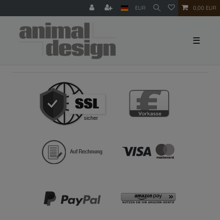
EUR
0,00 EUR
☰