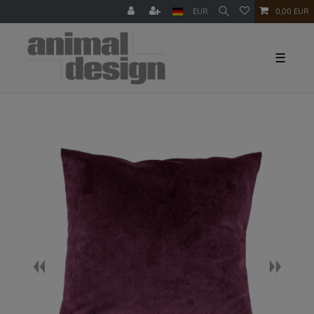
EUR
0,00 EUR
☰