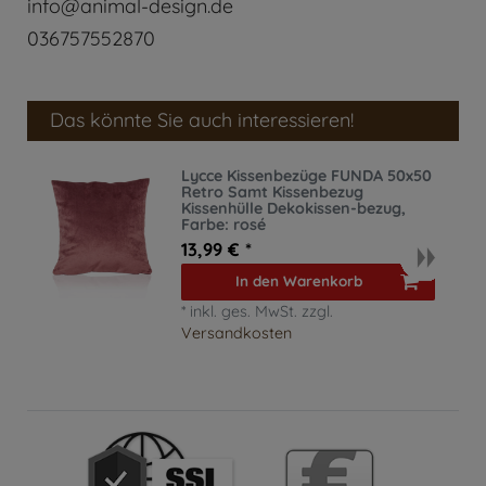
info@animal-design.de
036757552870
Das könnte Sie auch interessieren!
Lycce Kissenbezüge FUNDA 50x50
Retro Samt Kissenbezug
Kissenhülle Dekokissen-bezug
,
Farbe: rosé
13,99 € *
In den Warenkorb
*
inkl. ges. MwSt.
zzgl.
Versandkosten